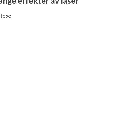
ange effekter av laser
ntese