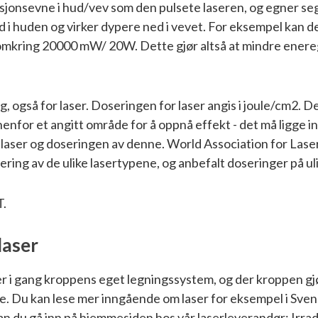
asjonsevne i hud/vev som den pulsete laseren, og egner se
i huden og virker dypere ned i vevet. For eksempel kan den
 omkring 20000 mW/ 20W. Dette gjør altså at mindre enereg
 også for laser. Doseringen for laser angis i joule/cm2. Det 
for et angitt område for å oppnå effekt - det må ligge in
 laser og doseringen av denne. World Association for Las
ring av de ulike lasertypene, og anbefalt doseringer på uli
T.
laser
er i gang kroppens eget legningssystem, og der kroppen gjør
 Du kan lese mer inngående om laser for eksempel i Svens
g kan du gå inn på hjemmesiden hos vår laserleverandør; Irra