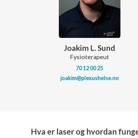
Joakim L. Sund
Fysioterapeut
70 12 00 25
joakim@plexushelse.no
Hva er laser og hvordan funge