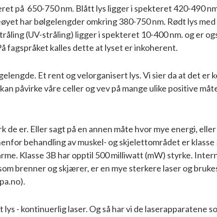
eret på 650-750 nm. Blått lys ligger i spekteret 420-490 nm
yet har bølgelengder omkring 380-750 nm. Rødt lys med len
s/stråling (UV-stråling) ligger i spekteret 10-400 nm. og er o
På fagspråket kalles dette at lyset er inkoherent.
lengde. Et rent og velorganisert lys. Vi sier da at det er 
an påvirke våre celler og vev på mange ulike positive måte
 de er. Eller sagt på en annen måte hvor mye energi, eller 
enfor behandling av muskel- og skjelettområdet er klasse 
 varme. Klasse 3B har opptil 500 milliwatt (mW) styrke. Int
 som brenner og skjærer, er en mye sterkere laser og bruk
pa.no).
ys - kontinuerlig laser. Og så har vi de laserapparatene som