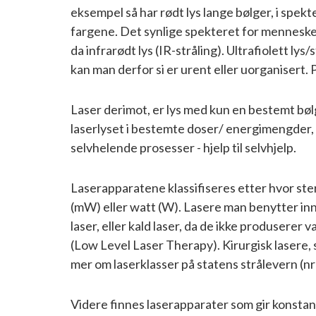
eksempel så har rødt lys lange bølger, i spekt
fargene. Det synlige spekteret for menneskeø
da infrarødt lys (IR-stråling). Ultrafiolett ly
kan man derfor si er urent eller uorganisert. 
Laser derimot, er lys med kun en bestemt bølge
laserlyset i bestemte doser/ energimengder, k
selvhelende prosesser - hjelp til selvhjelp.
Laserapparatene klassifiseres etter hvor sterk
(mW) eller watt (W). Lasere man benytter inn
laser, eller kald laser, da de ikke produserer
(Low Level Laser Therapy). Kirurgisk lasere,
mer om laserklasser på statens strålevern (nr
Videre finnes laserapparater som gir konstant l