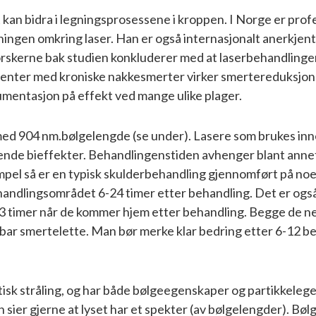
ist kan bidra i legningsprosessene i kroppen. I Norge er pro
gen omkring laser. Han er også internasjonalt anerkjent. 
Forskerne bak studien konkluderer med at laserbehandling
enter med kroniske nakkesmerter virker smertereduksjonen 
mentasjon på effekt ved mange ulike plager.
med 904 nm.bølgelengde (se under). Lasere som brukes inn
arende bieffekter. Behandlingenstiden avhenger blant anne
mpel så er en typisk skulderbehandling gjennomført på noe
handlingsområdet 6-24 timer etter behandling. Det er også r
 2-3 timer når de kommer hjem etter behandling. Begge de n
bar smertelette. Man bør merke klar bedring etter 6-12 be
tisk stråling, og har både bølgeegenskaper og partikkelege
 sier gjerne at lyset har et spekter (av bølgelengder). Bø