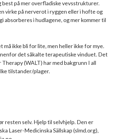
g best på mer overfladiske vevsstrukturer.
 virke på nerverot i ryggen eller i hofte og
i absorberes i hudlagene, og mer kommer til
må ikke bli for lite, men heller ikke for mye.
nenfor det såkalte terapeutiske vinduet. Det
er Therapy (WALT) har med bakgrunn I all
lke tilstander/plager.
 resten selv. Hjelp til selvhjelp. Den er
ka Laser-Medicinska Sällskap (slmd.org),
dia.no