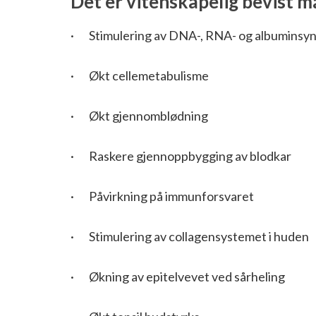
Det er vitenskapelig bevist m
· Stimulering av DNA-, RNA- og albuminsy
· Økt cellemetabulisme
· Økt gjennomblødning
· Raskere gjennoppbygging av blodkar
· Påvirkning på immunforsvaret
· Stimulering av collagensystemet i huden
· Økning av epitelvevet ved sårheling