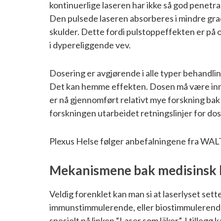
kontinuerlige laseren har ikke så god penetr
Den pulsede laseren absorberes i mindre grad 
skulder. Dette fordi pulstoppeffekten er på
i dypereliggende vev.
Dosering er avgjørende i alle typer behandling,
Det kan hemme effekten. Dosen må være innen
er nå gjennomført relativt mye forskning bak
forskningen utarbeidet retningslinjer for dose
Plexus Helse følger anbefalningene fra WAL
Mekanismene bak medisinsk 
Veldig forenklet kan man si at laserlyset sett
immunstimmulerende, eller biostimmulerende.
spesielt på linken “Laser som läker”. I tilleg