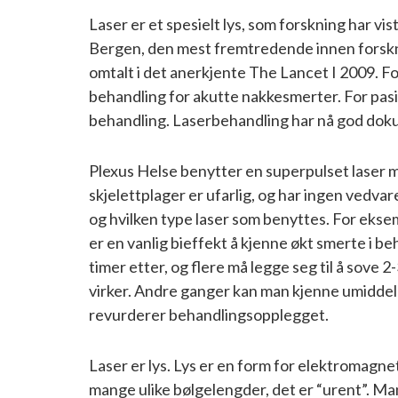
Laser er et spesielt lys, som forskning har v
Bergen, den mest fremtredende innen forsknin
omtalt i det anerkjente The Lancet I 2009. 
behandling for akutte nakkesmerter. For pasi
behandling. Laserbehandling har nå god doku
Plexus Helse benytter en superpulset laser 
skjelettplager er ufarlig, og har ingen vedv
og hvilken type laser som benyttes. For ekse
er en vanlig bieffekt å kjenne økt smerte i be
timer etter, og flere må legge seg til å sove
virker. Andre ganger kan man kjenne umiddel
revurderer behandlingsopplegget.
Laser er lys. Lys er en form for elektromagne
mange ulike bølgelengder, det er “urent”. Man