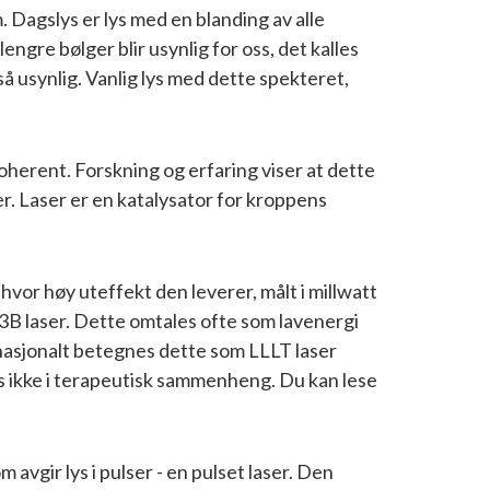
. Dagslys er lys med en blanding av alle
gre bølger blir usynlig for oss, det kalles
gså usynlig. Vanlig lys med dette spekteret,
koherent. Forskning og erfaring viser at dette
r. Laser er en katalysator for kroppens
hvor høy uteffekt den leverer, målt i millwatt
3B laser. Dette omtales ofte som lavenergi
ernasjonalt betegnes dette som LLLT laser
es ikke i terapeutisk sammenheng. Du kan lese
 avgir lys i pulser - en pulset laser. Den