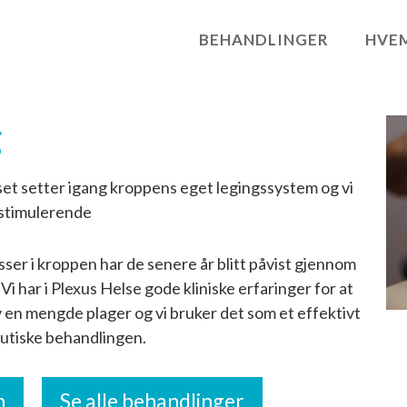
BEHANDLINGER
HVEM
g
yset setter igang kroppens eget legingssystem og vi
nstimulerende
sser i kroppen har de senere år blitt påvist gjennom
har i Plexus Helse gode kliniske erfaringer for at
av en mengde plager og vi bruker det som et effektivt
eutiske behandlingen.
n
Se alle behandlinger