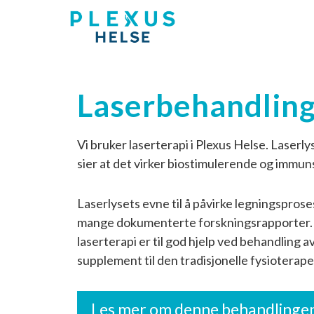
Laserbehandlin
Vi bruker laserterapi i Plexus Helse. Laserl
sier at det virker biostimulerende og immu
Laserlysets evne til å påvirke legningsprose
mange dokumenterte forskningsrapporter. Vi 
laserterapi er til god hjelp ved behandling 
supplement til den tradisjonelle fysioterap
Les mer om denne behandlinge