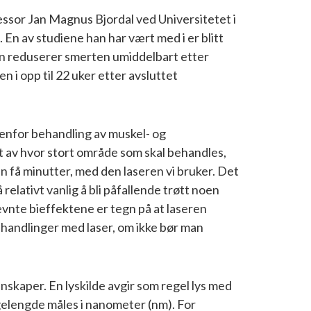
fessor Jan Magnus Bjordal ved Universitetet i
En av studiene han har vært med i er blitt
en reduserer smerten umiddelbart etter
i opp til 22 uker etter avsluttet
enfor behandling av muskel- og
t av hvor stort område som skal behandles,
n få minutter, med den laseren vi bruker. Det
elativt vanlig å bli påfallende trøtt noen
evnte bieffektene er tegn på at laseren
handlinger med laser, om ikke bør man
nskaper. En lyskilde avgir som regel lys med
lgelengde måles i nanometer (nm). For